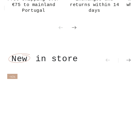
New
in store
-50%