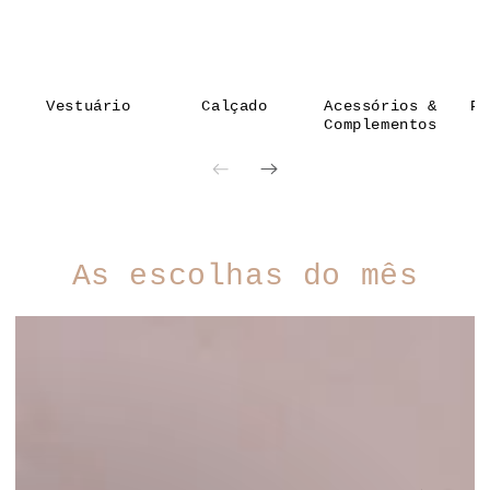
Vestuário
Calçado
Acessórios &
Pu
Complementos
As escolhas do mês
PRAIA
B