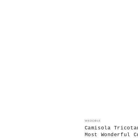
Camisola
Fornecedor:
WEDOBLE
Tricotada
Camisola Tricota
Folho
Most Wonderful C