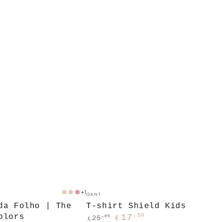
T-
Fornecedor:
+1
GANT
Amarelo
Rosa
Rosa
shirt
da Folho | The
T-shirt Shield Kids
Médio
,50
Shield
olors
17
,00
25
€
€