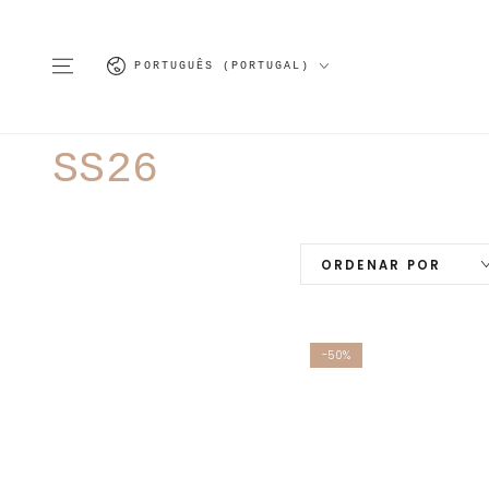
IR PARA O
CONTEÚDO
Idioma
PORTUGUÊS (PORTUGAL)
Coleção:
SS26
ORDENAR POR
-50%