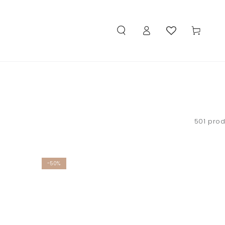
Iniciar
Carrinho
sessão
501 prod
-50%