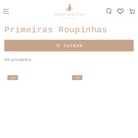
IR PARA O
CONTEÚDO
Carrin
Coleção:
Primeiras Roupinhas
FILTRAR
46 produtos
-30%
-30%