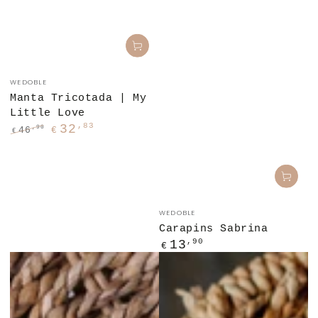
Fornecedor:
WEDOBLE
Manta Tricotada | My
Little Love
,83
32
,90
46
€
€
Preço
Preço
regular
de
venda
Fornecedor:
WEDOBLE
Carapins Sabrina
Preço
,90
13
€
regular