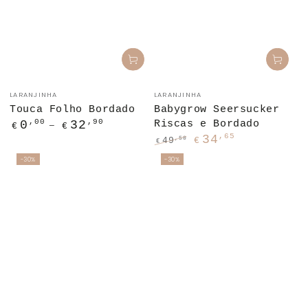
Fornecedor:
Fornecedor:
LARANJINHA
LARANJINHA
Touca Folho Bordado
Babygrow Seersucker
Preço
,00
,90
0
32
Riscas e Bordado
€
€
regular
,65
34
,50
49
€
€
Preço
Preço
-30%
-30%
regular
de
venda