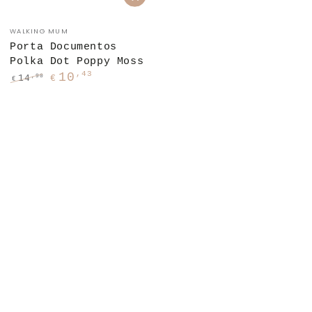
Fornecedor:
WALKING MUM
Porta Documentos
Polka Dot Poppy Moss
,43
10
,90
14
€
€
Preço
Preço
regular
de
venda