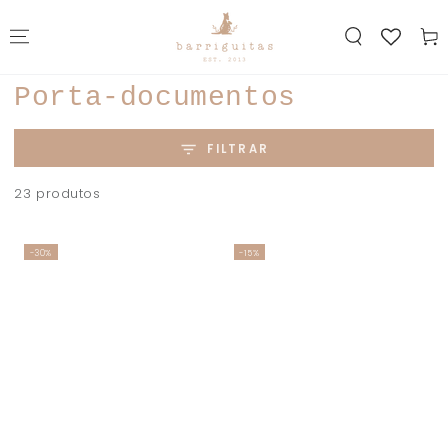
IR PARA O
CONTEÚDO
Carrin
Coleção:
Porta-documentos
FILTRAR
23 produtos
-30%
-15%