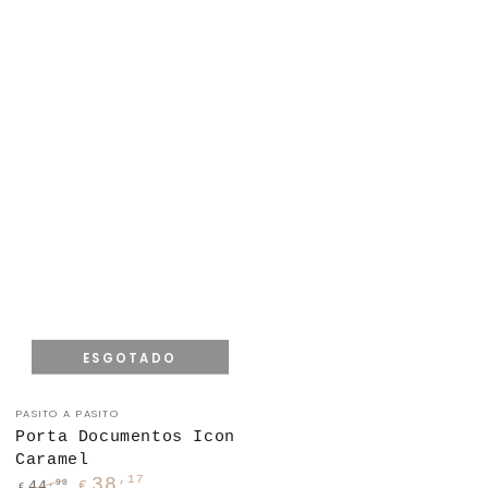
ESGOTADO
Fornecedor:
PASITO A PASITO
Porta Documentos Icon
Caramel
,17
38
,90
44
€
€