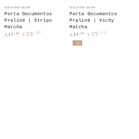
Fornecedor:
Fornecedor:
WALKING MUM
WALKING MUM
Porta Documentos
Porta Documentos
Praliné | Strips
Praliné | Vichy
Matcha
Matcha
,22
,22
15
15
,90
,90
17
17
€
€
€
€
Preço
Preço
Preço
Preço
-15%
regular
de
regular
de
venda
venda