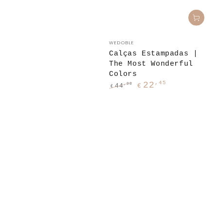
Fornecedor:
WEDOBLE
Calças Estampadas |
The Most Wonderful
Colors
,45
22
,90
44
€
€
Preço
Preço
regular
de
venda