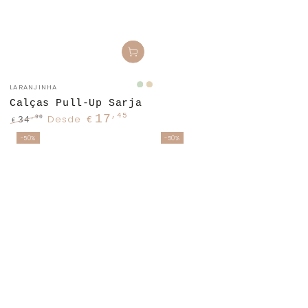
Fornecedor:
LARANJINHA
Verde
Areia
Seco
Calças Pull-Up Sarja
,45
17
Desde
,90
34
€
€
Preço
Preço
-50%
-50%
regular
de
venda