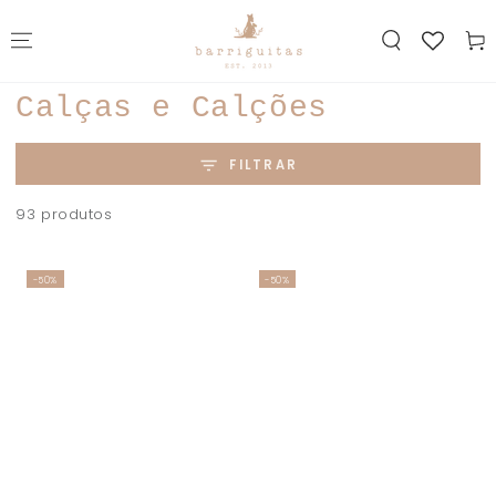
IR PARA O
CONTEÚDO
Carrin
Coleção:
Calças e Calções
FILTRAR
93 produtos
-50%
-50%