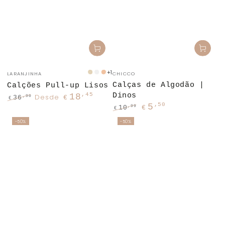
Fornecedor:
Fornecedor:
+1
LARANJINHA
CHICCO
Areia
Branco
Laranja
Calças de Algodão |
Claro
Calções Pull-up Lisos
Dinos
,45
18
Desde
,90
36
€
€
,50
Preço
Preço
5
,99
10
€
€
regular
de
Preço
Preço
-50%
-50%
venda
regular
de
venda